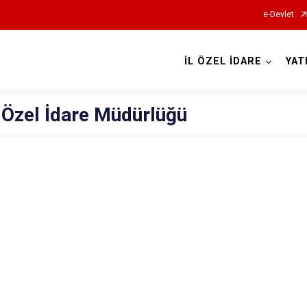
e-Devlet
İL ÖZEL İDARE
YAT
 Özel İdare Müdürlüğü