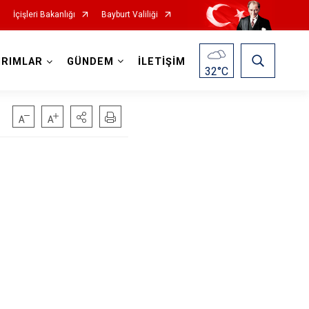
İçişleri Bakanlığı
Bayburt Valiliği
IRIMLAR
GÜNDEM
İLETİŞİM
32
°C